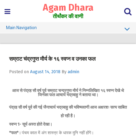
Skip
Agam Dhara
to
content
तीर्थंकर की वाणी
Main Navigation
About Us
Must Read
सम्राट चंद्रगुप्त मौर्य के १६ स्वप्न व उनका फल
Jain Darshan Dictionary
Posted on
August 14, 2018
By
admin
आज से पंद्रह सौ वर्ष पूर्व सम्राट चन्द्रगुप्त मौर्य ने निम्नलिखित १६ स्वप्न देखे थे
जिनका फल आचार्य भद्रबाहु ने बताया था।
पंद्रह सौ वर्ष पूर्व की गई जैनाचार्य भद्रबाहु की भविष्यवाणी आज अक्षरशः सत्य साबित
हो रही है।
स्वप्न 1- सूर्य अस्त होते देखा।
*फल* :
पंचम काल में अंग शास्त्र के धारक मुनि नहीं होंगे।