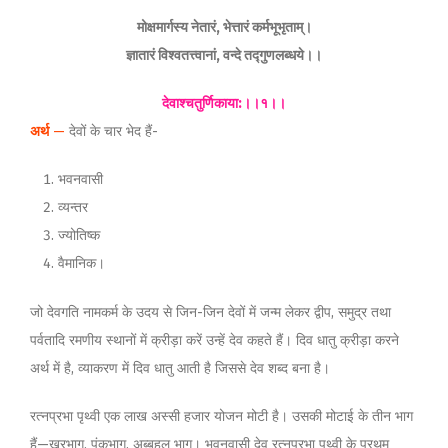
मोक्षमार्गस्य नेतारं, भेत्तारं कर्मभूभृताम्।
ज्ञातारं विश्वतत्त्वानां, वन्दे तद्गुणलब्धये।।
देवाश्चतुर्णिकाया:।।१।।
अर्थ
—
देवों के चार भेद हैं-
भवनवासी
व्यन्तर
ज्योतिष्क
वैमानिक।
जो देवगति नामकर्म के उदय से जिन-जिन देवों में जन्म लेकर द्वीप, समुद्र तथा
पर्वतादि रमणीय स्थानों में क्रीड़ा करें उन्हें देव कहते हैं। दिव धातु क्रीड़ा करने
अर्थ में है, व्याकरण में दिव धातु आती है जिससे देव शब्द बना है।
रत्नप्रभा पृथ्वी एक लाख अस्सी हजार योजन मोटी है। उसकी मोटाई के तीन भाग
हैं—खरभाग, पंकभाग, अब्बहुल भाग। भवनवासी देव रत्नप्रभा पृथ्वी के प्रथम