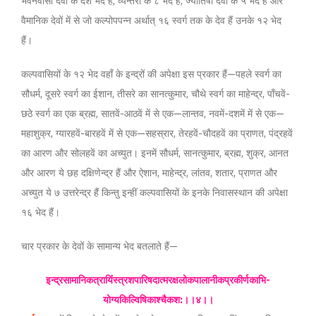
भवनवासी देवों के दश भेद हैं, व्यन्तरों के ८ भेद हैं, ज्योतिषी देवों के ५ भेद हैं और
वैमानिक देवों में से जो कल्पोपपन्न अर्थात् १६ स्वर्ग तक के देव हैं उनके १२ भेद
हैं।
कल्पवासियों के १२ भेद वहाँ के इन्द्रों की अपेक्षा इस प्रकार हैं—पहले स्वर्ग का
सौधर्म, दूसरे स्वर्ग का ईशान, तीसरे का सानत्कुमार, चौथे स्वर्ग का माहेन्द्र, पाँचवें-
छठे स्वर्ग का एक ब्रह्म, सातवें-आठवें में से एक—लान्तव, नवमें-दशमें में से एक—
महाशुक्र, ग्यारहवें-बारहवें में से एक—सहस्रार, तेरहवें-चौदहवें का प्राणत, पंद्रहवें
का आरण और सोलहवें का अच्युत। इनमें सौधर्म, सानत्कुमार, ब्रह्म, शुक्र, आनत
और आरण ये छह दक्षिणेन्द्र हैं और ऐशान, माहेन्द्र, लांतव, शतार, प्राणत और
अच्युत ये ७ उत्तरेन्द्र हैं किन्तु इन्हीं कल्पवासियों के इनके निवासस्थान की अपेक्षा
१६ भेद हैं।
चार प्रकार के देवों के सामान्य भेद बतलाते हैं—
इन्द्रसामानिकत्रायिंंस्त्रशपारिषदात्मरक्षलोकपालानीकप्रकीर्णकाभि-
योग्यकिल्विषिकाश्चैकश:।।४।।