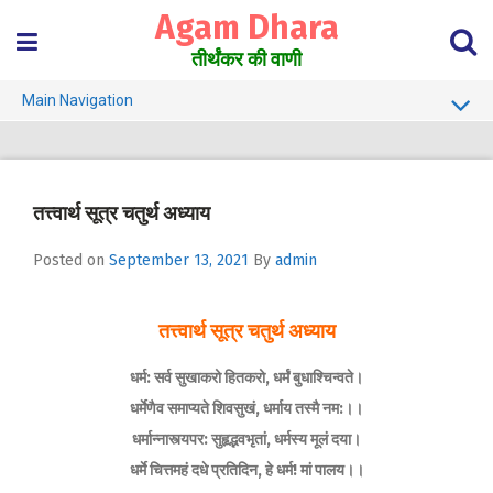
Skip
Agam Dhara
to
content
तीर्थंकर की वाणी
Main Navigation
About Us
Must Read
तत्त्वार्थ सूत्र चतुर्थ अध्याय
Jain Darshan Dictionary
Posted on
September 13, 2021
By
admin
तत्त्वार्थ सूत्र चतुर्थ अध्याय
धर्म: सर्व सुखाकरो हितकरो, धर्मं बुधाश्चिन्वते।
धर्मेणैव समाप्यते शिवसुखं, धर्माय तस्मै नम:।।
धर्मान्नास्त्यपर: सुहृद्भवभृतां, धर्मस्य मूलं दया।
धर्मे चित्तमहं दधे प्रतिदिन, हे धर्म! मां पालय।।