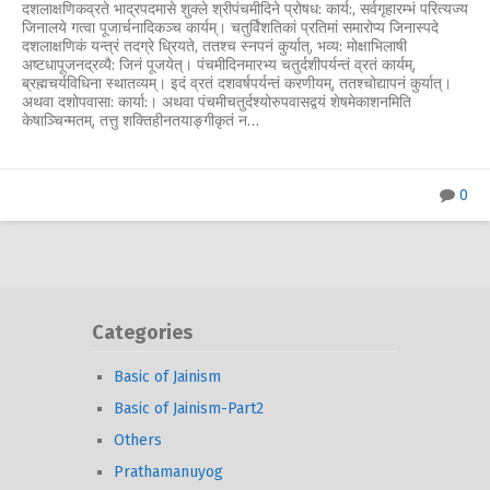
दशलाक्षणिकव्रते भाद्रपदमासे शुक्ले श्रीपंचमीदिने प्रोषध: कार्य:, सर्वगृहारम्भं परित्यज्य
जिनालये गत्वा पूजार्चनादिकञ्च कार्यम्। चतुर्विंशतिकां प्रतिमां समारोप्य जिनास्पदे
दशलाक्षणिकं यन्त्रं तदग्रे ध्रियते, ततश्च स्नपनं कुर्यात्, भव्य: मोक्षाभिलाषी
अष्टधापूजनद्रव्यै: जिनं पूजयेत्। पंचमीदिनमारभ्य चतुर्दशीपर्यन्तं व्रतं कार्यम्,
ब्रह्मचर्यविधिना स्थातव्यम्। इदं व्रतं दशवर्षपर्यन्तं करणीयम्, ततश्चोद्यापनं कुर्यात्।
अथवा दशोपवासा: कार्या:। अथवा पंचमीचतुर्दश्योरुपवासद्वयं शेषमेकाशनमिति
केषाञ्चिन्मतम्, तत्तु शक्तिहीनतयाङ्गीकृतं न…
0
Categories
Basic of Jainism
Basic of Jainism-Part2
Others
Prathamanuyog