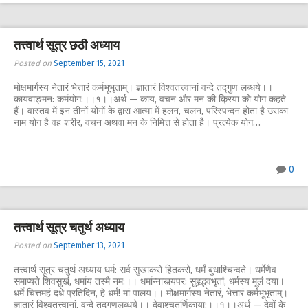
तत्त्वार्थ सूत्र छठी अध्याय
Posted on
September 15, 2021
मोक्षमार्गस्य नेतारं भेत्तारं कर्मभूभृताम्। ज्ञातारं विश्वतत्त्वानां वन्दे तद्गुण लब्धये।।
कायवाङ्मन: कर्मयोग:।।१।।अर्थ — काय, वचन और मन की क्रिया को योग कहते
हैं। वास्तव में इन तीनों योगों के द्वारा आत्मा में हलन, चलन, परिस्पन्दन होता है उसका
नाम योग है वह शरीर, वचन अथवा मन के निमित्त से होता है। प्रत्येक योग…
0
तत्त्वार्थ सूत्र चतुर्थ अध्याय
Posted on
September 13, 2021
तत्त्वार्थ सूत्र चतुर्थ अध्याय धर्म: सर्व सुखाकरो हितकरो, धर्मं बुधाश्चिन्वते। धर्मेणैव
समाप्यते शिवसुखं, धर्माय तस्मै नम:।। धर्मान्नास्त्यपर: सुहृद्भवभृतां, धर्मस्य मूलं दया।
धर्मे चित्तमहं दधे प्रतिदिन, हे धर्म! मां पालय।। मोक्षमार्गस्य नेतारं, भेत्तारं कर्मभूभृताम्।
ज्ञातारं विश्वतत्त्वानां, वन्दे तद्गुणलब्धये।। देवाश्चतुर्णिकाया:।।१।।अर्थ — देवों के