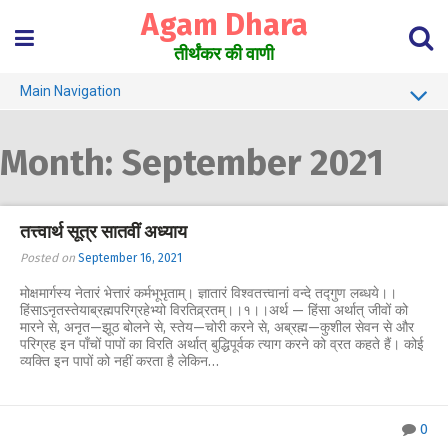
Skip
Agam Dhara
to
content
तीर्थंकर की वाणी
Main Navigation
About Us
Month:
September 2021
Must Read
Jain Darshan Dictionary
तत्त्वार्थ सूत्र सातवीं अध्याय
Posted on
September 16, 2021
मोक्षमार्गस्य नेतारं भेत्तारं कर्मभूभृताम्। ज्ञातारं विश्वतत्त्वानां वन्दे तद्गुण लब्धये।।
हिंसाऽनृतस्तेयाब्रह्मपरिग्रहेभ्यो विरतिव्र्रतम्।।१।।अर्थ — हिंसा अर्थात् जीवों को
मारने से, अनृत—झूठ बोलने से, स्तेय—चोरी करने से, अब्रह्म—कुशील सेवन से और
परिग्रह इन पाँचों पापों का विरति अर्थात् बुद्धिपूर्वक त्याग करने को व्रत कहते हैं। कोई
व्यक्ति इन पापों को नहीं करता है लेकिन…
0