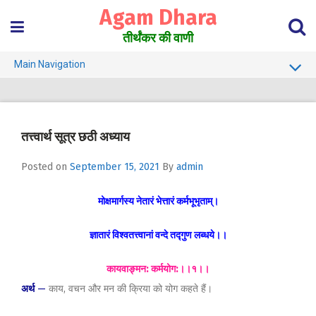
Skip
Agam Dhara
to
content
तीर्थंकर की वाणी
Main Navigation
About Us
Must Read
तत्त्वार्थ सूत्र छठी अध्याय
Jain Darshan Dictionary
Posted on
September 15, 2021
By
admin
मोक्षमार्गस्य नेतारं भेत्तारं कर्मभूभृताम्।
ज्ञातारं विश्वतत्त्वानां वन्दे तद्गुण लब्धये।।
कायवाङ्मन: कर्मयोग:।।१।।
अर्थ
—
काय, वचन और मन की क्रिया को योग कहते हैं।