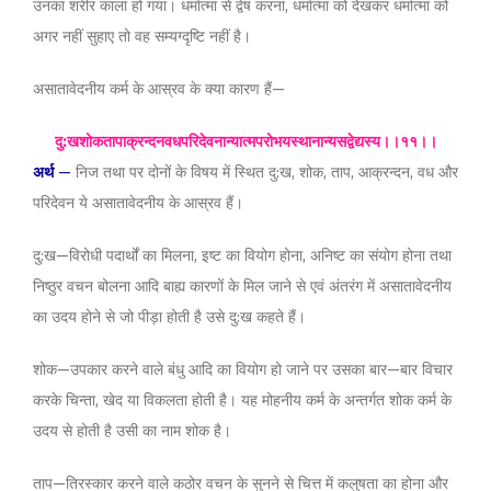
उनका शरीर काला हो गया। धर्मात्मा से द्वेष करना, धर्मात्मा को देखकर धर्मात्मा को
अगर नहीं सुहाए तो वह सम्यग्दृष्टि नहीं है।
असातावेदनीय कर्म के आस्रव के क्या कारण हैं—
दु:खशोकतापाक्रन्दनवधपरिदेवनान्यात्मपरोभयस्थानान्यसद्वेद्यस्य।।११।।
अर्थ
—
निज तथा पर दोनों के विषय में स्थित दु:ख, शोक, ताप, आक्रन्दन, वध और
परिदेवन ये असातावेदनीय के आस्रव हैं।
दु:ख—विरोधी पदार्थों का मिलना, इष्ट का वियोग होना, अनिष्ट का संयोग होना तथा
निष्ठुर वचन बोलना आदि बाह्य कारणों के मिल जाने से एवं अंतरंग में असातावेदनीय
का उदय होने से जो पीड़ा होती है उसे दु:ख कहते हैं।
शोक—उपकार करने वाले बंधु आदि का वियोग हो जाने पर उसका बार—बार विचार
करके चिन्ता, खेद या विकलता होती है। यह मोहनीय कर्म के अन्तर्गत शोक कर्म के
उदय से होती है उसी का नाम शोक है।
ताप—तिरस्कार करने वाले कठोर वचन के सुनने से चित्त में कलुषता का होना और