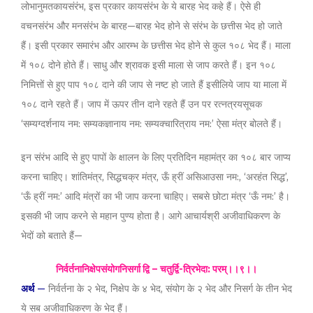
लोभानुमतकायसंरंभ, इस प्रकार कायसंरंभ के ये बारह भेद कहे हैं। ऐसे ही
वचनसंरंभ और मनसंरंभ के बारह—बारह भेद होने से संरंभ के छत्तीस भेद हो जाते
हैं। इसी प्रकार समारंभ और आरम्भ के छत्तीस भेद होने से कुल १०८ भेद हैं। माला
में १०८ दोने होते हैं। साधु और श्रावक इसी माला से जाप करते हैं। इन १०८
निमित्तों से हुए पाप १०८ दाने की जाप से नष्ट हो जाते हैं इसीलिये जाप या माला में
१०८ दाने रहते हैं। जाप में ऊपर तीन दाने रहते हैं उन पर रत्नत्रयसूचक
‘सम्यग्दर्शनाय नम: सम्यकज्ञानाय नम: सम्यक्चारित्राय नम:’ ऐसा मंत्र बोलते हैं।
इन संरंभ आदि से हुए पापों के क्षालन के लिए प्रतिदिन महामंत्र का १०८ बार जाप्य
करना चाहिए। शांतिमंत्र, सिद्धचक्र मंत्र, ऊँ ह्रीं असिआउसा नम:, ‘अरहंत सिद्ध’,
‘ऊँ ह्रीं नम:’ आदि मंत्रों का भी जाप करना चाहिए। सबसे छोटा मंत्र ‘ऊँ नम:’ है।
इसकी भी जाप करने से महान पुण्य होता है। आगे आचार्यश्री अजीवाधिकरण के
भेदों को बताते हैं—
निर्वर्तनानिक्षेपसंयोगनिसर्गा द्वि – चतुर्द्वि-त्रिभेदा: परम्।।९।।
अर्थ
—
निर्वर्तना के २ भेद, निक्षेप के ४ भेद, संयोग के २ भेद और निसर्ग के तीन भेद
ये सब अजीवाधिकरण के भेद हैं।