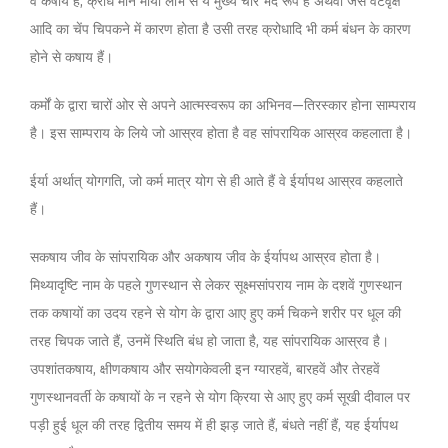
वे कषायें हैं, क्रोध मान माया लोभ से ये मुख्य चार भेद रूप हैं अथवा जैसे वटवृक्ष
आदि का चेंप चिपकने में कारण होता है उसी तरह क्रोधादि भी कर्म बंधन के कारण
होने से कषाय हैं।
कर्मों के द्वारा चारों ओर से अपने आत्मस्वरूप का अभिनव—तिरस्कार होना साम्पराय
है। इस साम्पराय के लिये जो आस्रव होता है वह सांपरायिक आस्रव कहलाता है।
ईर्या अर्थात् योगगति, जो कर्म मात्र योग से ही आते हैं वे ईर्यापथ आस्रव कहलाते
हैं।
सकषाय जीव के सांपरायिक और अकषाय जीव के ईर्यापथ आस्रव होता है।
मिथ्यादृष्टि नाम के पहले गुणस्थान से लेकर सूक्ष्मसांपराय नाम के दशवें गुणस्थान
तक कषायों का उदय रहने से योग के द्वारा आए हुए कर्म चिकने शरीर पर धूल की
तरह चिपक जाते हैं, उनमें स्थिति बंध हो जाता है, यह सांपरायिक आस्रव है।
उपशांतकषाय, क्षीणकषाय और सयोगकेवली इन ग्यारहवें, बारहवें और तेरहवें
गुणस्थानवर्ती के कषायों के न रहने से योग क्रिया से आए हुए कर्म सूखी दीवाल पर
पड़ी हुई धूल की तरह द्वितीय समय में ही झड़ जाते हैं, बंधते नहीं हैं, यह ईर्यापथ