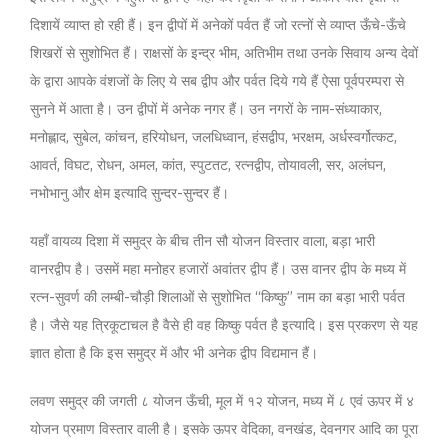
दिशायें व्याप्त हो रही हैं। इन द्वीपों में अनेकों पर्वत हैं जो रत्नों से व्याप्त ऊँचे-ऊँचे
शिखरों से सुशोभित हैं। राक्षसों के इन्द्र भीम, अतिभीम तथा उनके सिवाय अन्य देवों
के द्वारा आपके वंशजों के लिए ये सब द्वीप और पर्वत दिये गये हैं ऐसा पूर्वपरम्परा से
सुनने में आता है। उन द्वीपों में अनेक नगर हैं। उन नगरों के नाम-संध्याकार,
मनोह्लाद, सुबेल, कांचन, हरियोधन, जलधिध्वान, हंसद्वीप, भरक्षम, अर्धस्वर्गोत्कट,
आवर्त, विघट, रोधन, अमल, कांत, स्पुटतट, रत्नद्वीप, तोयावली, सर, अलंघन,
नभोभानु और क्षेम इत्यादि सुन्दर-सुन्दर हैं।
यहाँ वायव्य दिशा में समुद्र के बीच तीन सौ योजन विस्तार वाला, बड़ा भारी
वानरद्वीप है। उसमें महा मनोहर हजारों अवांतर द्वीप हैं। उस वानर द्वीप के मध्य में
रत्न-सुवर्ण की लम्बी-चौड़ी शिलाओं से सुशोभित ‘‘किष्कु’’ नाम का बड़ा भारी पर्वत
है। जैसे यह त्रिकूटाचल है वैसे ही वह किष्कु पर्वत है इत्यादि। इस प्रकरण से यह
ज्ञात होता है कि इस समुद्र में और भी अनेक द्वीप विद्यमान हैं।
लवण समुद्र की जगती ८ योजन ऊँची, मूल में १२ योजन, मध्य में ८ एवं ऊपर में ४
योजन प्रमाण विस्तार वाली है। इसके ऊपर वेदिका, वनखंड, देवनगर आदि का पूरा