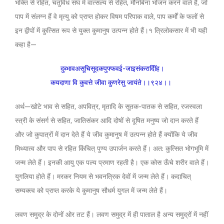
भक्ति से रहित, चतुर्विध संघ में वात्सल्य से रहित, मौनबिना भोजन करने वाले हैं, जो
पाप में संलग्न हैं वे मृत्यु को प्राप्त होकर विषम परिपाक वाले, पाप कर्मों के फलों से
इन द्वीपों में कुत्सित रूप से युक्त कुमानुष उत्पन्न होते हैं।१ त्रिलोकसार में भी यही
कहा है—
दुब्भावअसूचिसूदकपुफ्फवई-जाइसंकरादीिंह।
कयदाणा वि कुवत्ते जीवा कुणरेसु जायंते।।९२४।।
अर्थ—खोटे भाव से सहित, अपवित्र, मृतादि के सूतक-पातक से सहित, रजस्वला
स्त्री के संसर्ग से सहित, जातिसंकर आदि दोषों से दूषित मनुष्य जो दान करते हैं
और जो कुपात्रों में दान देते हैं ये जीव कुमानुष में उत्पन्न होते हैं क्योंकि ये जीव
मिथ्यात्व और पाप से रहित किंचित् पुण्य उपार्जन करते हैं। अत: कुत्सित भोगभूमि में
जन्म लेते हैं। इनकी आयु एक पल्य प्रमाण रहती है। एक कोस ऊँचे शरीर वाले हैं।
युगलिया होते हैं। मरकर नियम से भवनत्रिक देवों में जन्म लेते हैं। कदाचित्
सम्यक्त्व को प्राप्त करके ये कुमानुष सौधर्म युगल में जन्म लेते हैं।
लवण समुद्र के दोनों ओर तट हैं। लवण समुद्र में ही पाताल है अन्य समुद्रों में नहीं