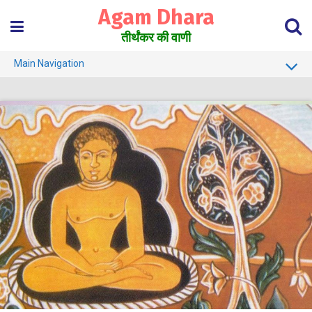
Skip
Agam Dhara
to
content
तीर्थंकर की वाणी
Main Navigation
About Us
Must Read
Jain Darshan Dictionary