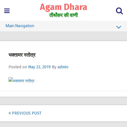
Skip
Agam Dhara
to
content
तीर्थंकर की वाणी
Main Navigation
About Us
Must Read
भक्तामर स्तोत्र
Jain Darshan Dictionary
Posted on
May 22, 2019
By
admin
Post
PREVIOUS POST
navigation