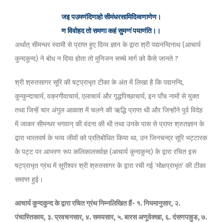
जइ पउमणंदिणाहो सीमंधरसामिदिव्वणाणेण।
ण विवोहद तो समणा कहं सुमग्गं पयाणंति।।
अर्थात् सीमन्धर स्वामी से प्राप्त हुए दिव्य ज्ञान के द्वारा श्री पद्यनन्दिनाथ (आचार्य
कुन्दकुन्द) ने बोध न दिया होता तो मुनिजन सच्चे मार्ग को कैसे जानते ?
श्री श्रुतसागर सूरि की षट्प्राभृत टीका के अंत में लिखा है कि पद्यनन्दि,
कुन्कुन्दाचार्य, वक्रगीवाचार्य, एलाचार्य और गृद्धपिच्छाचार्य, इन पाँच नामों से युक्त
तथा जिन्हें चार अंगुल आकाश में चलने की ऋद्धि प्राप्त थी और जिन्होंने पूर्व विदेह
में जाकर सीमन्धर भगवान् की वंदना की थी तथा उनके पास से प्राप्त श्रुतज्ञान के
द्वारा भारतवर्ष के भव्य जीवों को प्रतिबोधित किया था, उन जिनचन्द्र सूरि भट्टारक
के पट्ट पर आभरण रूप कलिकालसर्वज्ञ (आचार्य कुन्दकुन्द) के द्वारा रचित इस
षट्प्राभृत ग्रंथ में सूरीश्वर श्री श्रुतसागर के द्वारा रची गई ‘मोक्षप्राभृत‘ की टीका
समाप्त हुई।
आचार्य कुन्दकुन्द के द्वारा रचित ग्रंथ निम्नलिखित हैं- १. नियमानुसार, २.
पंचास्तिकाय, ३. प्रवचनसार, ४. समयसार, ५. बारस अणुवेक्खा, ६. दंसणपाहुड, ७.