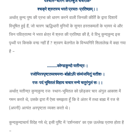
यश्चारु-चारण कराम्बुज चंचरीक-
श्चक्रे श्रुतस्य भरते प्रयतः प्रतिष्ठाम्।।
अर्थात् कुन्द पुष्प की प्रभा को धारण करने वाली जिनकी कीर्तिं के द्वारा दिशायें
विभूषित हुई हैं, जो चारण ऋद्धिधारी मुनियों के सुन्दर हस्तकमलों के भ्रमर थे और
जिन पवित्रात्मा ने भरत क्षेत्र में श्रुत की प्रतिष्ठा की है, वे विभु कुन्दकुन्द इस
पृथ्वी पर किसके वन्द्य नहीं हैं ? श्रवण बेलगोल के विन्ध्यगिरि शिलालेख में कहा गया
है –
………कोण्डकुन्दो यतीन्द्रः।
रजोभिरस्पृष्टतमत्वमन्त-र्बाह्मेऽपि संव्यंजयितुं यतीशः।
रजः पदं भूमितलं विहाय चचार मन्ये चतुरंगुलं सः।।
अर्थात् यतीन्द्र कुन्दकुन्द रजः स्थान-भूमितल को छोड़कर चार अंगुल आकाश में
गमन करते थे, उसके द्वारा मैं ऐसा समझता हूँ कि वे अंतर में तथा बाह्म में रज से
(अपनी) अत्यंत अस्पृष्टता व्यक्त करते थे।
कुन्दकुन्दाचार्य विदेह गये थे; इसी पुष्टि में ‘दर्शनसार‘ का एक उल्लेख प्राप्त होता है
–