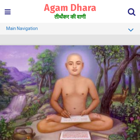
Skip
Agam Dhara
to
content
तीर्थंकर की वाणी
Main Navigation
About Us
Must Read
Jain Darshan Dictionary