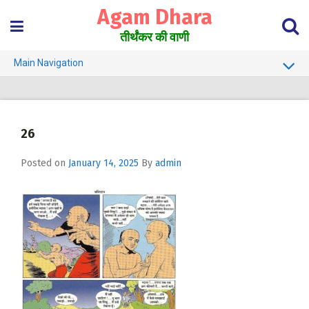
Skip
Agam Dhara
to
content
तीर्थंकर की वाणी
Main Navigation
About Us
Must Read
26
Jain Darshan Dictionary
Posted on
January 14, 2025
By
admin