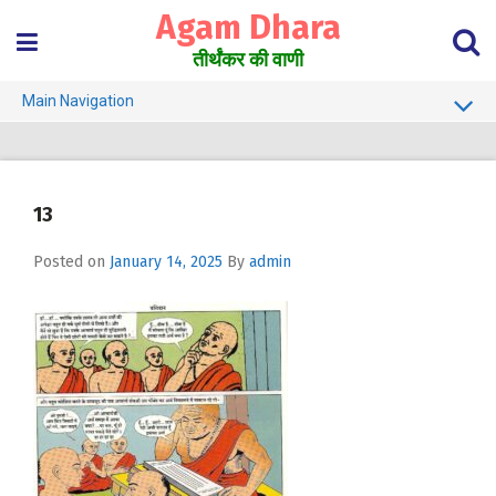
Skip
Agam Dhara
to
content
तीर्थंकर की वाणी
Main Navigation
About Us
Must Read
13
Jain Darshan Dictionary
Posted on
January 14, 2025
By
admin