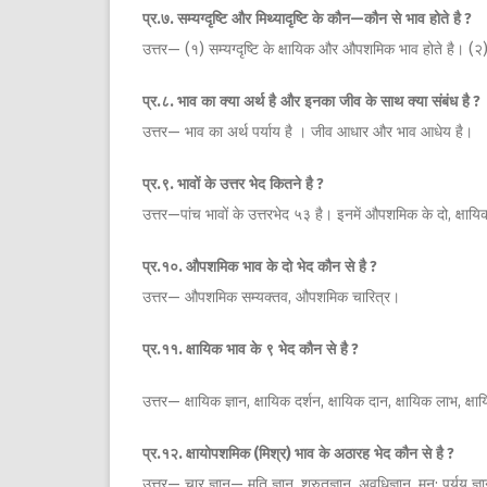
प्र
.
७
.
सम्यग्दृष्टि
और
मिथ्यादृष्टि
के
कौन
—
कौन
से
भाव
होते
है
?
उत्तर— (१) सम्यग्दृष्टि के क्षायिक और औपशमिक भाव होते है। (२
प्र
.
८
.
भाव
का
क्या
अर्थ
है
और
इनका
जीव
के
साथ
क्या
संबंध
है
?
उत्तर— भाव का अर्थ पर्याय है । जीव आधार और भाव आधेय है।
प्र
.
९
.
भावों
के
उत्तर
भेद
कितने
है
?
उत्तर—पांच भावों के उत्तरभेद ५३ है। इनमें औपशमिक के दो, क्ष
प्र
.
१०
.
औपशमिक
भाव
के
दो
भेद
कौन
से
है
?
उत्तर— औपशमिक सम्यक्तव, औपशमिक चारित्र।
प्र
.
११
.
क्षायिक
भाव
के
९
भेद
कौन
से
है
?
उत्तर— क्षायिक ज्ञान, क्षायिक दर्शन, क्षायिक दान, क्षायिक लाभ, क्षा
प्र
.
१२
.
क्षायोपशमिक
(
मिश्र
)
भाव
के
अठारह
भेद
कौन
से
है
?
उत्तर— चार ज्ञान— मति ज्ञान, श्रुतज्ञान, अवधिज्ञान, मन: पर्यय 