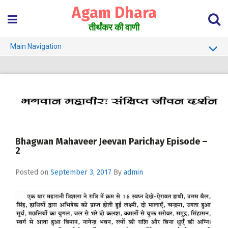
Skip
Agam Dhara
to
content
तीर्थंकर की वाणी
Main Navigation
About Us
Must Read
Jain Darshan Dictionary
Bhagwan Mahaveer Jeevan Parichay Episode –
2
Posted on
September 3, 2017
By
admin