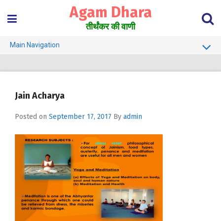
Skip
Agam Dhara
to
content
तीर्थंकर की वाणी
Main Navigation
About Us
Must Read
Jain Acharya
Jain Darshan Dictionary
Posted on
September 17, 2017
By
admin