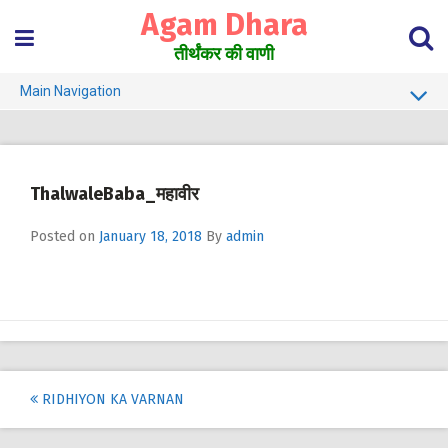
Skip
Agam Dhara
to
content
तीर्थंकर की वाणी
Main Navigation
About Us
Must Read
ThalwaleBaba_महावीर
Jain Darshan Dictionary
Posted on
January 18, 2018
By
admin
Post
RIDHIYON KA VARNAN
navigation