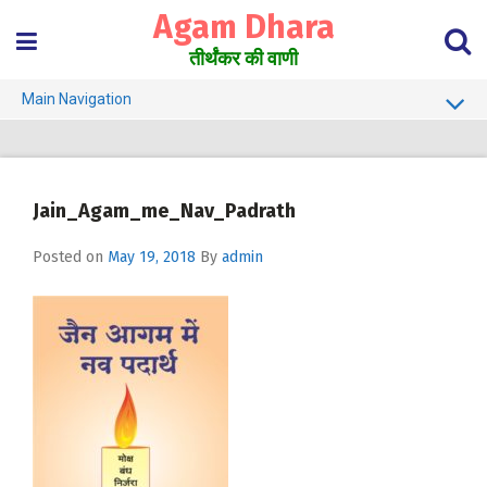
Skip
Agam Dhara
to
content
तीर्थंकर की वाणी
Main Navigation
About Us
Must Read
Jain_Agam_me_Nav_Padrath
Jain Darshan Dictionary
Posted on
May 19, 2018
By
admin