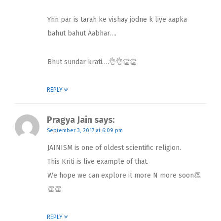
Yhn par is tarah ke vishay jodne k liye aapka
bahut bahut Aabhar….
Bhut sundar krati….👌👌👏👏
REPLY
Pragya Jain
says:
September 3, 2017 at 6:09 pm
JAINISM is one of oldest scientific religion.
This Kriti is live example of that.
We hope we can explore it more N more soon👏
👏👏
REPLY