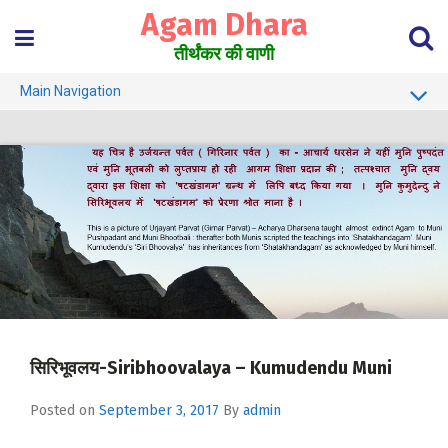
Skip
Agam Dhara
to
content
तीर्थंकर की वाणी
Main Navigation
About Us
Must Read
Jain Darshan Dictionary
सिरिभूवलय-Siribhoovalaya – Kumudendu Muni
Posted on
September 3, 2017
By
admin