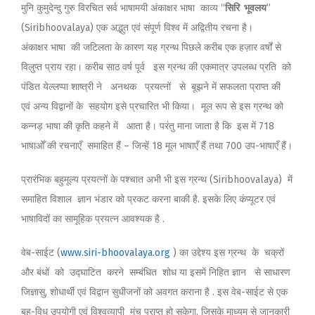
मुनि कुमुदेन्दु गुरु विरचित सर्व भाषामयी अंकाक्षर भाषा काव्य “
सिरि
भूवलय
”
(Siribhoovalaya) एक अद्भुत एवं संपूर्ण विश्व में अद्वितीय रचना है।
अंकाक्षर भाषा की जटिलता के कारण यह ग्रन्थ पिछले करीब एक हज़ार वर्षों से
विलुप्त प्राय रहा। करीब साठ वर्ष पूर्व इस ग्रन्थ की एकमात्र उपलब्ध प्रति को
पंडित येल्लप्पा शाष्त्री ने अनथक प्रयत्नों से बूझने में सफलता प्राप्त की
एवं अन्य विद्वानों के सहयोग इसे प्रचारित भी किया। मूल रूप से इस ग्रन्थ को
कन्नड़ भाषा की कृति कहने में आता है। परंतु माना जाता है कि इस में 718
भाषाओँ की रचनाएँ समाहित हैं – जिन्हें 18 मूल भाषाएँ हैं तथा 700 उप-भाषाएँ हैं।
प्रारंभिक बहुमूल्य प्रयत्नों के पश्चात अभी भी इस ग्रन्थ (Siribhoovalaya) में
समाहित विशाल ज्ञान भंडार को प्रकट करना बाकी है. इसके लिए कंप्यूटर एवं
भाषाविदों का सामूहिक प्रयत्न आवश्यक है .
वेब-साईट (
www.siri-bhoovalaya.org
) का उद्देश्य इस ग्रन्थ के चक्रों
और बंधों को उद्घाटित करने सम्बंधित शोध या इसमें निहित ज्ञान से साधारण
जिज्ञासु, शोधार्थी एवं विद्वान सुधीजनों को अवगत कराना है . इस वेब-साईट से एक
बहु-विध उपयोगी एवं विश्वव्यापी मंच प्राप्त हो सकेगा, जिसके माध्यम से जानकारी