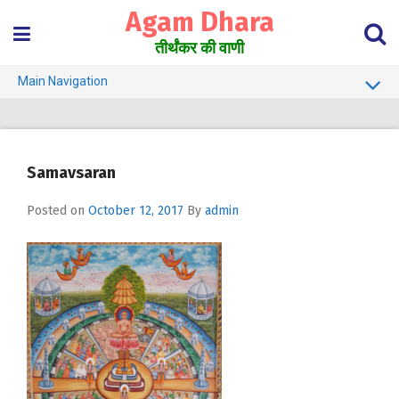
Skip
Agam Dhara
to
content
तीर्थंकर की वाणी
Main Navigation
About Us
Must Read
Samavsaran
Jain Darshan Dictionary
Posted on
October 12, 2017
By
admin