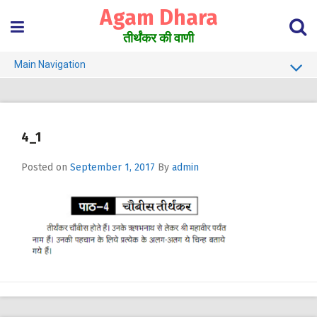
Skip
Agam Dhara
to
content
तीर्थंकर की वाणी
Main Navigation
About Us
Must Read
4_1
Jain Darshan Dictionary
Posted on
September 1, 2017
By
admin