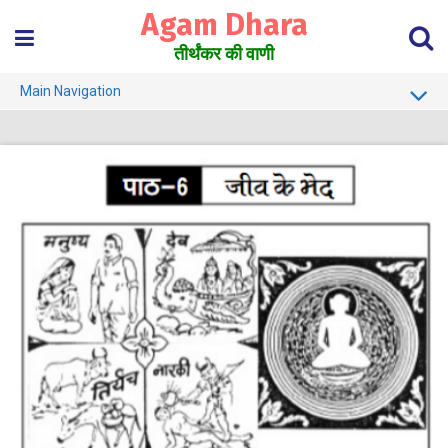
Skip
Agam Dhara
to
content
तीर्थंकर की वाणी
Main Navigation
About Us
Must Read
Jain Darshan Dictionary