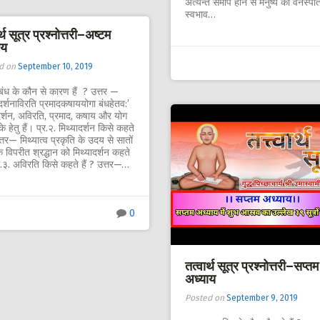
अत्यन्त समीप होने से मनुष्य को वनस्पति
स्वभाव…
र्थ सूत्र प्रश्नोत्तरी–अष्टम
ाय
d on
September 10, 2019
 बंध के कौन से कारण हैं ? उत्तर —
ादर्शनाविरति प्रमादकषाययोगा बंधहेतव:’
दर्शन, अविरति, प्रमाद, कषाय और योग
के हेतु हैं। प्र.२. मिथ्यादर्शन किसे कहते
उत्तर— मिथ्यात्व प्रकृति के उदय से सातों
 के विपरीत श्रद्धान को मिथ्यादर्शन कहते
्र.३. अविरति किसे कहते हैं ? उत्तर—…
0
तत्वार्थ सूत्र प्रश्नोत्तरी–सप्तम
अध्याय
Posted on
September 9, 2019