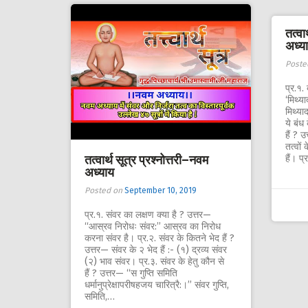
तत्वा
अध्य
Poste
प्र.१.
‘मिथ्य
मिथ्या
ये बंध 
हैं ? 
तत्वों
तत्वार्थ सूत्र प्रश्नोत्तरी–नवम
हैं। प
अध्याय
Posted on
September 10, 2019
प्र.१. संवर का लक्षण क्या है ? उत्तर—
‘‘आस्रव निरोधः संवर:’’ आस्रव का निरोध
करना संवर है। प्र.२. संवर के कितने भेद हैं ?
उत्तर— संवर के २ भेद हैं :- (१) द्रव्य संवर
(२) भाव संवर। प्र.३. संवर के हेतु कौन से
हैं ? उत्तर— ‘‘स गुप्ति समिति
धर्मानुप्रेक्षापरीषहजय चारित्रै:।’’ संवर गुप्ति,
समिति,…