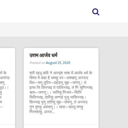
उत्तम आर्जव धर्म
Posted on
August 25, 2020
्म के
श्री रइधू कवि ने अपभृंश भाषा में आर्जव धर्म के
ि अभंगउ
विषय में कहा है धम्महु वर—लक्खणु अज्जउ
सणु
थिर—मणु दुरिय—वहंडणु सुह—जणणु। तं
धुउ।।
इत्थ जि किज्जइ तं पालिज्जइ, तं णि सुणिज्जइ
चु
खय—जणणु।। जारिसु णिजय—चित्ति
य
चितिज्जइ, तारिसु अण्णहं पुजु भासिज्जइ।
्म
किज्जइ पुणु तारिसु सुह—संचणु, तं अज्जउ
व—
गुण मुणहु अवंचणु।। माया—सल्लु मणहु
णिस्सारहु, अज्ज…