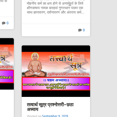
यों के
मोहनीय कर्म का क्षय होने से अन्तर्मूहुर्त के लिये
क्षीणकषाय नामक बारहवां गुणस्थान पाकर एक
साथ ज्ञानावरण, दर्शनावरण और अंतराय कर्म…
0
0
तत्वार्थ सूत्र प्रश्नोत्तरी–छठा
अध्याय
Posted on
September 9, 2019