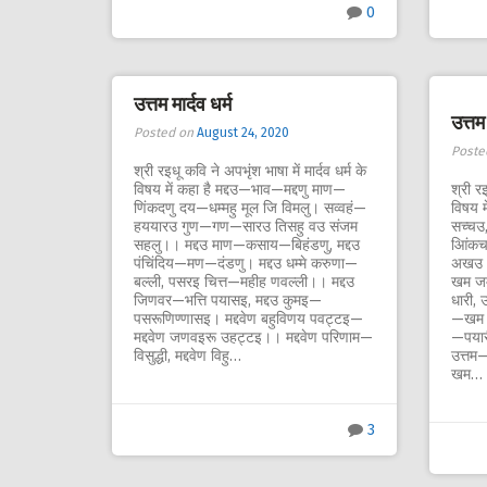
0
उत्तम मार्दव धर्म
उत्तम 
Posted on
August 24, 2020
Poste
श्री रइधू कवि ने अपभृंश भाषा में मार्दव धर्म के
विषय में कहा है मद्दउ—भाव—मद्दणु माण—
श्री रइ
णिंकदणु दय—धम्महु मूल जि विमलु। सव्वहं—
विषय म
हययारउ गुण—गण—सारउ तिसहु वउ संजम
सच्चउ,
सहलु।। मद्दउ माण—कसाय—बिहंडणु, मद्दउ
आिंकच
पंचिंदिय—मण—दंडणु। मद्दउ धम्मे करुणा—
अखउ।।
बल्ली, पसरइ चित्त—महीह णवल्ली।। मद्दउ
खम जम
जिणवर—भत्ति पयासइ, मद्दउ कुमइ—
धारी,
पसरूणिण्णासइ। मद्दवेण बहुविणय पवट्टइ—
—खम ग
मद्दवेण जणवइरू उहट्टइ।। मद्दवेण परिणाम—
—पयार
विसुद्धी, मद्दवेण विहु…
उत्तम
खम…
3