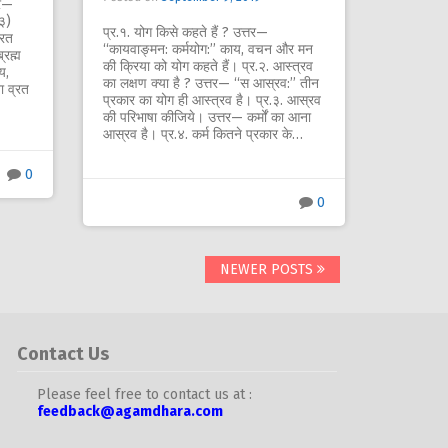
तर—
(३)
प्र.१. योग किसे कहते हैं ? उत्तर—
्रत
‘‘कायवाङ्मन: कर्मयोग:’’ काय, वचन और मन
्रह्म
की क्रिया को योग कहते हैं। प्र.२. आस्त्रव
य,
का लक्षण क्या है ? उत्तर— ‘‘स आस्रव:’’ तीन
ा व्रत
प्रकार का योग ही आस्त्रव है। प्र.३. आस्रव
की परिभाषा कीजिये। उत्तर— कर्मों का आना
आस्रव है। प्र.४. कर्म कितने प्रकार के…
0
0
NEWER POSTS
Contact Us
Please feel free to contact us at :
feedback@agamdhara.com