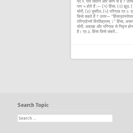
प्र.१. पाप कितने और कौन से हैं ? उत्
पाप ५ होते हैं :— (१) हिंसा, (२) झूठ, 
चोरी, (४) कुशील, (५) परिग्रह प्र.२. व
किसे कहते हैं ? उत्तर— ‘‘हिंसानृतस्तेयाब
परिग्रहेभ्यो विरतिव्र्रतम् ।’’ हिंसा, असत्
चोरी, अब्रह्म और परिग्रह से निवृत्त होन
है। प्र.३. हिंसा किसे कहते…
Search Topic
Search
for: