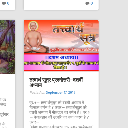
0
0
तत्वार्थ सूत्र प्रश्नोत्तरी–दशवीं
अध्याय
Posted on
September 17, 2019
ं एवं
प्र.१— तत्वार्थसूत्र की दशवीं अध्याय में
ल्लेख
किसका वर्णन है ? उत्तर— तत्वार्थसूत्र की
दशवीं अध्याय में मोक्षतत्व का वर्णन है। प्र.२
्रंगार,
— केवलज्ञान की उत्पत्ति का क्या कारण है ?
उत्तर—
ि के
‘‘मोहक्षयाज्ज्ञानदर्शनावरणान्तरायक्षयाच्चकेवलम्’’