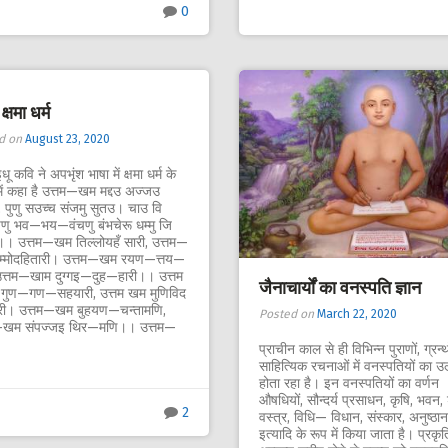
0
क्षमा धर्म
d on
August 23, 2020
धू कवि ने अपभृंश भाषा में क्षमा धर्म के
ें कहा है उत्तम—खम मद्दउ अज्जउ
 पुणु सउच्च संजमु सुतउ। चाउ वि
णु भव—भय—वंचणु बंभचेरू धम्मु जि
 उत्तम—खम तिल्लोयहँ सारी, उत्तम—
्मोदहितारी। उत्तम—खम रयण—त्तय—
 उत्तम—खाम दुग्गइ—दुह—हारी।। उत्तम
जैनाचार्यों का वनस्पति ज्ञान
ुण—गण—सहयारी, उत्तम खम मुणिविद
ी। उत्तम—खम बुहयण—चन्तामणि,
Posted on
March 22, 2020
—खम संपज्जइ थिर—मणि।। उत्तम—
प्राचीन काल से ही विभिन्न पुराणों, ग्रन्थो
साहित्यिक रचनाओं में वनस्पतियों का उ
होता रहा है। इन वनस्पतियों का वर्णन
औषधियों, सौन्दर्य प्रसाधन, कृषि, भवन, शृ
2
वस्त्र, विधि— विधान, संस्कार, अनुष्ठान
इत्यादि के रूप में किया जाता है। प्रकृत