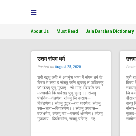
Skip
to
content
About Us
Must Read
Jain Darshan Dictionary
उत्तम संयम धर्म
उत्तम
Posted on
August 28, 2020
Poste
श्री रइधू कवि ने अपभृंश भाषा में संयम धर्म के
श्री रइ
विषय में कहा है संजमु जणि दुल्लहु तं पाविल्लहु
विषय म
जो छंडइ पुणु मूढमइ। सो भमइ भवावलि जर—
णवारण
मरणावलि किं पावेसइ पुणु सुगइ।। संजमु
जि वय
पंचदिय—दंडणेण, संजमु जि कसाय—
वीसासध
विहंडणेण। संजमु दुद्धर—तव धारणेण, संजमु
सच्चु 
रस—चाय—वियारणेण।। संजमु उपवास—
संसार—
वजंभणेण, संजमु मण—पसरहं थंभणेण। संजमु
सुक्ख
गुरुकाय—किलेसणेण, संजमु परिगह—गह…
सच्चे