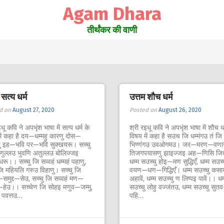
Agam Dhara
तीर्थंकर की वाणी
 सत्य धर्म
उत्तम शौच धर्म
d on
August 27, 2020
Posted on
August 26, 2020
धू कवि ने अपभृंश भाषा में सत्य धर्म के
श्री रइधू कवि ने अपभृंश भाषा में शौच धर
ें कहा है दय—धम्महु कारणु दोस—
विषय में कहा है सउच जि धम्मंगउ तं ज
ु इह—भवि पर—भवि सुक्खयरू। सच्चु
भिण्णंगउ उवओगमउ। जर—मरण—वणा
णुल्लउ भुवणि अतुल्लउ बोलिज्जइ
तिजगपयासणु झाइज्जइ अह—णिसि जि
रू।। सच्चु जि सव्वहं धम्महं पहाणु,
धम्म सउच्चु होइ—मण सुद्धिएँ, धम्म सउच्
जि महियलि गरुउ विहाणु। सच्चु जि
वयण—धण—गिद्धिएँ। धम्म सउच्चु कसा
समुद्द—सेउ, सच्चु जि सव्वहं मण—
अहावें, धम्म सउच्चु ण लिप्पइ पावें।। धम
—हेउ।। सच्चेण जि सोहइ मणुव—जम्मु,
सउच्चु लोहु वज्जंतउ, धम्म सउच्चु सुत
ण पवत्तउ…
पहि…