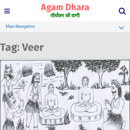
Skip
Agam Dhara
to
content
तीर्थंकर की वाणी
Main Navigation
About Us
Tag:
Veer
Must Read
Jain Darshan Dictionary